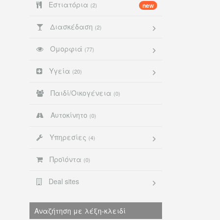
Εστιατόρια
(2)
new
Διασκέδαση
(2)
Ομορφιά
(77)
Υγεία
(20)
Παιδί/Οικογένεια
(0)
Αυτοκίνητο
(0)
Υπηρεσίες
(4)
Προϊόντα
(0)
Deal sites
Αναζήτηση με λέξη-κλειδί