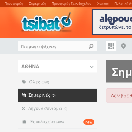
Προσφορές
Σημερινές
Προσφορές ξενοδοχείων
Χάρτης
Πολιτική Α
ΑΘΗΝΑ
Σημ
Όλες
(590)
Σημερινές
Δεν βρέθ
(0)
Λήγουν σύντομα
(0)
Ξενοδοχεία
(485)
new