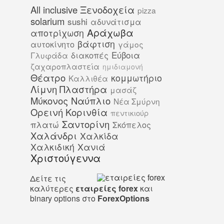
All inclusive Ξενοδοχεία
pizza
solarium
sushi
αδυνάτισμα
Αράχωβα
αποτρίχωση
βάφτιση
αυτοκίνητο
γάμος
Εύβοια
διακοπές
Γλυφάδα
ζαχαροπλαστεία
ημιδιαμονή
Θέατρο
κομμωτήριο
Καλλιθέα
Λίμνη Πλαστήρα
μασάζ
Μύκονος
Ναύπλιο
Νέα Σμύρνη
Ορεινή Κορινθία
πεντικιούρ
Σαντορίνη
πλατώ
Σκόπελος
Χαλάνδρι
Χαλκίδα
Χαλκιδική
Χανιά
Χριστούγεννα
Δείτε τις
καλύτερες
εταιρείες forex
και
binary options στο
ForexOptions