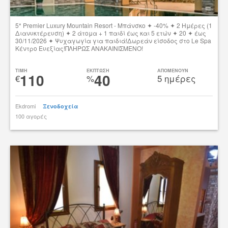
5* Premier Luxury Mountain Resort - Μπάνσκο ✦ -40% ✦ 2 Ημέρες (1
Διανυκτέρευση) ✦ 2 άτομα + 1 παιδί έως και 5 ετών ✦ 20 ✦ έως
30/11/2026 ✦ Ψυχαγωγία για παιδιά!Δωρεάν είσοδος στο Le Spa
Κέντρο Ευεξίας!ΠΛΗΡΩΣ ΑΝΑΚΑΙΝΙΣΜΕΝΟ!
Δες την προσφορά
TIMH
ΕΚΠΤΩΣΗ
ΑΠΟΜΕΝΟΥΝ
110
40
€
%
5 ημέρες
Ekdromi
Ξενοδοχεία
100 αγορές
tsibato