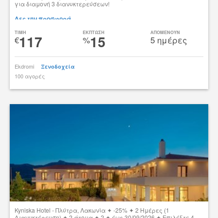
για διαμονή 3 διανυκτερεύσεων!
Δες την προσφορά
TIMH
ΕΚΠΤΩΣΗ
ΑΠΟΜΕΝΟΥΝ
117
15
€
%
5 ημέρες
Ekdromi
Ξενοδοχεία
100 αγορές
tsibato
Kyniska Hotel - Πλύτρα, Λακωνία ✦ -25% ✦ 2 Ημέρες (1
Διανυκτέρευση) ✦ 2 άτομα ✦ 2 ✦ έως 30/09/2026 ✦ Επιλέξτε 4