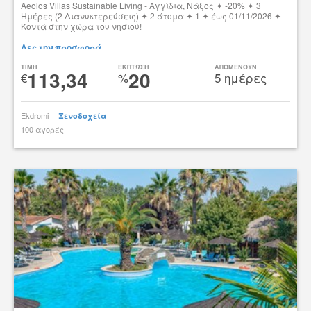
Aeolos Villas Sustainable Living - Αγγίδια, Νάξος ✦ -20% ✦ 3
Ημέρες (2 Διανυκτερεύσεις) ✦ 2 άτομα ✦ 1 ✦ έως 01/11/2026 ✦
Κοντά στην χώρα του νησιού!
Δες την προσφορά
TIMH
ΕΚΠΤΩΣΗ
ΑΠΟΜΕΝΟΥΝ
113,34
20
€
%
5 ημέρες
Ekdromi
Ξενοδοχεία
100 αγορές
tsibato