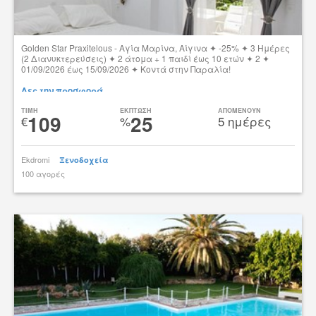
Golden Star Praxitelous - Aγία Μαρίνα, Αίγινα ✦ -25% ✦ 3 Ημέρες
(2 Διανυκτερεύσεις) ✦ 2 άτομα + 1 παιδί έως 10 ετών ✦ 2 ✦
01/09/2026 έως 15/09/2026 ✦ Κοντά στην Παραλία!
Δες την προσφορά
TIMH
ΕΚΠΤΩΣΗ
ΑΠΟΜΕΝΟΥΝ
109
25
€
%
5 ημέρες
Ekdromi
Ξενοδοχεία
100 αγορές
tsibato