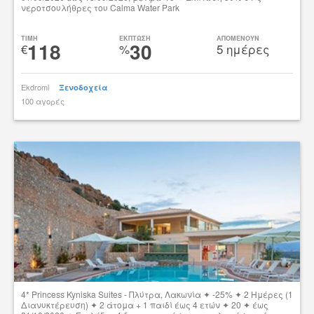
νεροτσουλήθρες του Calma Water Park
Δες την προσφορά
TIMH
ΕΚΠΤΩΣΗ
ΑΠΟΜΕΝΟΥΝ
118
30
€
%
5 ημέρες
Ekdromi
Ξενοδοχεία
100 αγορές
tsibato
4* Princess Kyniska Suites - Πλύτρα, Λακωνία ✦ -25% ✦ 2 Ημέρες (1
Διανυκτέρευση) ✦ 2 άτομα + 1 παιδί έως 4 ετών ✦ 20 ✦ έως