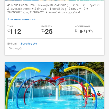
4* Klelia Beach Hotel - Καλαμάκι, Ζάκυνθος ✦ -25% ✦ 2 Ημέρες (1
Διανυκτέρευση) ✦ 2 άτομα + 1 παιδί έως 12 ετών ✦ 12 ✦
29/09/2026 έως 31/10/2026 ✦ Κοντά στην παραλία!
Δες την προσφορά
TIMH
ΕΚΠΤΩΣΗ
ΑΠΟΜΕΝΟΥΝ
112
25
€
%
5 ημέρες
Ekdromi
Ξενοδοχεία
100 αγορές
tsibato