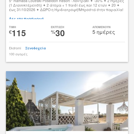
5* Ramada Loutraki Poseidon Resort - Λουτράκι ✦ -30% ✦ 2 Ημέρες
(1 Διανυκτέρευση) ✦ 2 άτομα + 1 παιδί έως και 12 ετών ✦ 20 ✦
έως 31/10/2026 ✦ ΔΩΡΟ η Ημιδιατροφή!Μπροστά στην παραλία!
Δες την προσφορά
TIMH
ΕΚΠΤΩΣΗ
ΑΠΟΜΕΝΟΥΝ
115
30
€
%
5 ημέρες
Ekdromi
Ξενοδοχεία
100 αγορές
tsibato