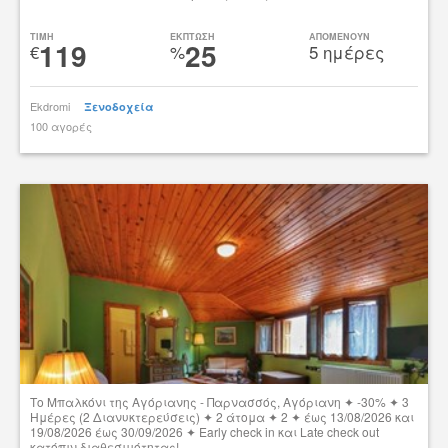
Δες την προσφορά
TIMH
ΕΚΠΤΩΣΗ
ΑΠΟΜΕΝΟΥΝ
119
25
€
%
5 ημέρες
Ekdromi
Ξενοδοχεία
100 αγορές
tsibato
Το Μπαλκόνι της Αγόριανης - Παρνασσός, Αγόριανη ✦ -30% ✦ 3
Ημέρες (2 Διανυκτερεύσεις) ✦ 2 άτομα ✦ 2 ✦ έως 13/08/2026 και
19/08/2026 έως 30/09/2026 ✦ Early check in και Late check out
κατόπιν διαθεσιμότητας!