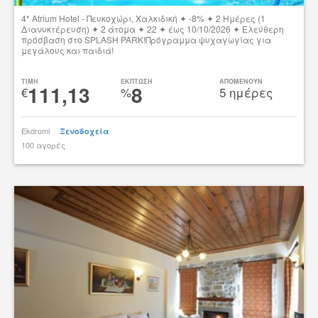
4* Atrium Hotel - Πευκοχώρι, Χαλκιδική ✦ -8% ✦ 2 Ημέρες (1
Διανυκτέρευση) ✦ 2 άτομα ✦ 22 ✦ έως 10/10/2026 ✦ Ελεύθερη
πρόσβαση στο SPLASH PARK!Πρόγραμμα ψυχαγωγίας για
μεγάλους και παιδιά!
Δες την προσφορά
TIMH
ΕΚΠΤΩΣΗ
ΑΠΟΜΕΝΟΥΝ
111,13
8
€
%
5 ημέρες
Ekdromi
Ξενοδοχεία
100 αγορές
tsibato