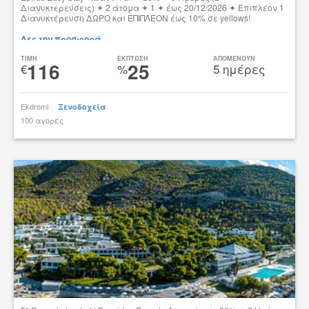
Διανυκτερεύσεις) ✦ 2 άτομα ✦ 1 ✦ έως 20/12/2026 ✦ Επιπλέον 1
Διανυκτέρευση ΔΩΡΟ και ΕΠΙΠΛΕΟΝ έως 10% σε yellows!
Δες την προσφορά
TIMH
ΕΚΠΤΩΣΗ
ΑΠΟΜΕΝΟΥΝ
116
25
€
%
5 ημέρες
Ekdromi
Ξενοδοχεία
100 αγορές
tsibato