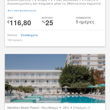
διανυκτερεύσεις και πληρώστε μόνο τις 3!Κοντά στην παραλία!
Δες την προσφορά
TIMH
ΕΚΠΤΩΣΗ
ΑΠΟΜΕΝΟΥΝ
116,80
25
€
%
5 ημέρες
Ekdromi
Ξενοδοχεία
100 αγορές
tsibato
Marathon Beach Resort - Νέα Μάκρη ✦ -25% ✦ 2 Ημέρες (1