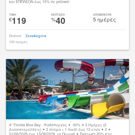
και ΕΠΙΠΛΕΟΝ έως 10% σε yellows!
Δες την προσφορά
TIMH
ΕΚΠΤΩΣΗ
ΑΠΟΜΕΝΟΥΝ
119
40
€
%
5 ημέρες
Ekdromi
Ξενοδοχεία
100 αγορές
tsibato
4* Florida Blue Bay - Ψαθόπυργος ✦ -30% ✦ 3 Ημέρες (2
Διανυκτερεύσεις) ✦ 2 άτομα + 1 παιδί έως 12 ετών ✦ 2 ✦
01/09/2026 έως 13/09/2026, με Πρωινό ✦ Έκπτωση 30% στις