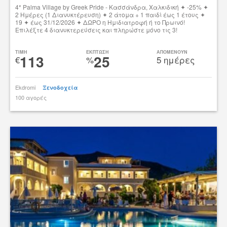
4* Palma Village by Greek Pride - Κασσάνδρα, Χαλκιδική ✦ -25% ✦
2 Ημέρες (1 Διανυκτέρευση) ✦ 2 άτομα + 1 παιδί έως 1 έτους ✦
19 ✦ έως 31/12/2026 ✦ ΔΩΡΟ η Ημιδιατροφή ή το Πρωινό!
Επιλέξτε 4 διανυκτερεύσεις και πληρώστε μόνο τις 3!
Δες την προσφορά
TIMH
ΕΚΠΤΩΣΗ
ΑΠΟΜΕΝΟΥΝ
113
25
€
%
5 ημέρες
Ekdromi
Ξενοδοχεία
100 αγορές
tsibato