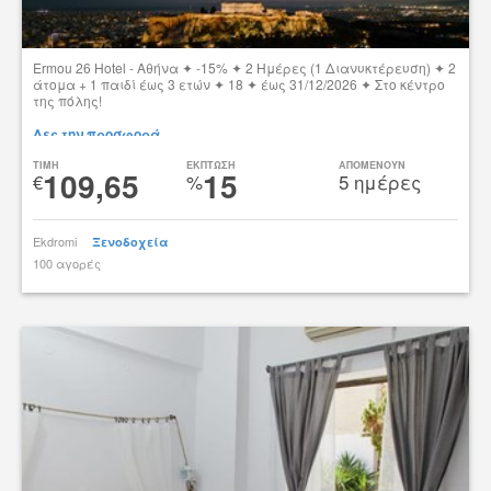
Ermou 26 Hotel - Αθήνα ✦ -15% ✦ 2 Ημέρες (1 Διανυκτέρευση) ✦ 2
άτομα + 1 παιδί έως 3 ετών ✦ 18 ✦ έως 31/12/2026 ✦ Στο κέντρο
της πόλης!
Δες την προσφορά
TIMH
ΕΚΠΤΩΣΗ
ΑΠΟΜΕΝΟΥΝ
109,65
15
€
%
5 ημέρες
Ekdromi
Ξενοδοχεία
100 αγορές
tsibato