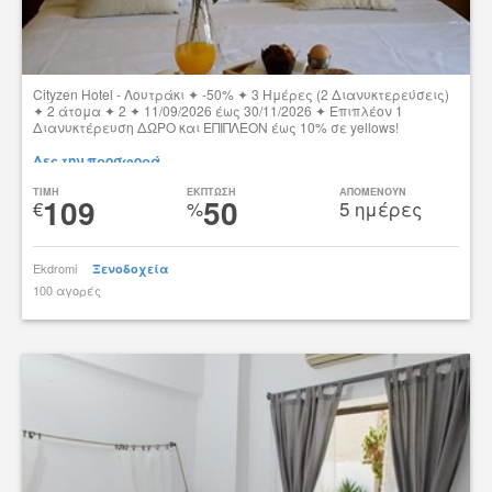
Cityzen Hotel - Λουτράκι ✦ -50% ✦ 3 Ημέρες (2 Διανυκτερεύσεις)
✦ 2 άτομα ✦ 2 ✦ 11/09/2026 έως 30/11/2026 ✦ Επιπλέον 1
Διανυκτέρευση ΔΩΡΟ και ΕΠΙΠΛΕΟΝ έως 10% σε yellows!
Δες την προσφορά
TIMH
ΕΚΠΤΩΣΗ
ΑΠΟΜΕΝΟΥΝ
109
50
€
%
5 ημέρες
Ekdromi
Ξενοδοχεία
100 αγορές
tsibato