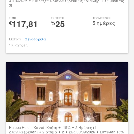
31/10/2026 ✦ Επιλέξτε 4 διανυκτερεύσεις και πληρώστε μόνο τις
3!
Δες την προσφορά
TIMH
ΕΚΠΤΩΣΗ
ΑΠΟΜΕΝΟΥΝ
117,81
25
€
%
5 ημέρες
Ekdromi
Ξενοδοχεία
100 αγορές
tsibato
Halepa Hotel - Χανιά, Κρήτη ✦ -15% ✦ 2 Ημέρες (1
Διανυκτέρευση) ✦ 2 άτομα ✦ 2 ✦ έως 30/09/2026 ✦ Έκπτωση 15%