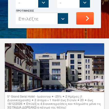
-
-
ΠΡΟΤΙΜΗΣΕΙΣ
Επιλέξτε
5* Grand Serai Hotel - Ιωάννινα ✦ -25% ✦ 2 Ημέρες (1
Διανυκτέρευση) ✦ 2 άτομα + 1 παιδί έως 3 ετών ✦ 20 ✦ έως
18/12/2026 ✦ Επιλέξτε 4 διανυκτερεύσεις και πληρώστε μόνο τις
3!2 ΠΑΙΔΙΑ ΔΩΡΕΑΝΣτο κέντρο της πόλης!