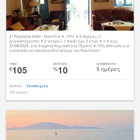
4* Polyxenia Hotel - Ναύπλιο ✦ -10% ✦ 2 Ημέρες (1
Διανυκτέρευση) ✦ 2 άτομα + 1 παιδί έως 2 ετών ✦ 1 ✦ έως
31/08/2026, για διαμονή Κυριακή έως Πέμπτη ✦ 10% έκπτωση για
ενοικίαση αυτοκινήτου!Στο κέντρο του Ναυπλίου!
Δες την προσφορά
TIMH
ΕΚΠΤΩΣΗ
ΑΠΟΜΕΝΟΥΝ
105
10
€
%
5 ημέρες
Ekdromi
Ξενοδοχεία
100 αγορές
tsibato