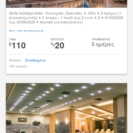
Zante Holidays Hotel - Καλαμάκι, Ζάκυνθος ✦ -20% ✦ 2 Ημέρες (1
Διανυκτέρευση) ✦ 2 άτομα + 1 παιδί έως 2 ετών ✦ 2 ✦ 01/09/2026
έως 30/09/2026 ✦ Ιδανικό για οικογένειες!
Δες την προσφορά
TIMH
ΕΚΠΤΩΣΗ
ΑΠΟΜΕΝΟΥΝ
110
20
€
%
5 ημέρες
Ekdromi
Ξενοδοχεία
100 αγορές
tsibato