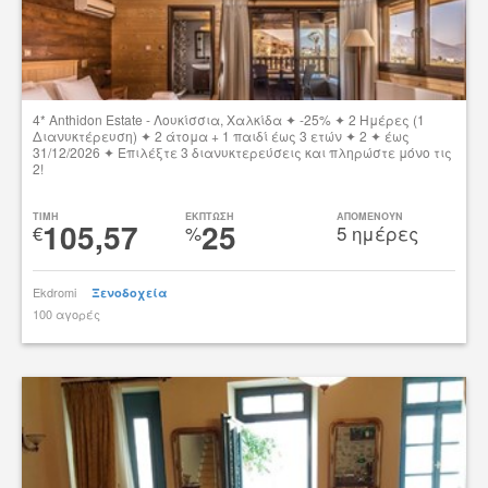
4* Anthidon Estate - Λουκίσσια, Χαλκίδα ✦ -25% ✦ 2 Ημέρες (1
Διανυκτέρευση) ✦ 2 άτομα + 1 παιδί έως 3 ετών ✦ 2 ✦ έως
31/12/2026 ✦ Επιλέξτε 3 διανυκτερεύσεις και πληρώστε μόνο τις
2!
Δες την προσφορά
TIMH
ΕΚΠΤΩΣΗ
ΑΠΟΜΕΝΟΥΝ
105,57
25
€
%
5 ημέρες
Ekdromi
Ξενοδοχεία
100 αγορές
tsibato