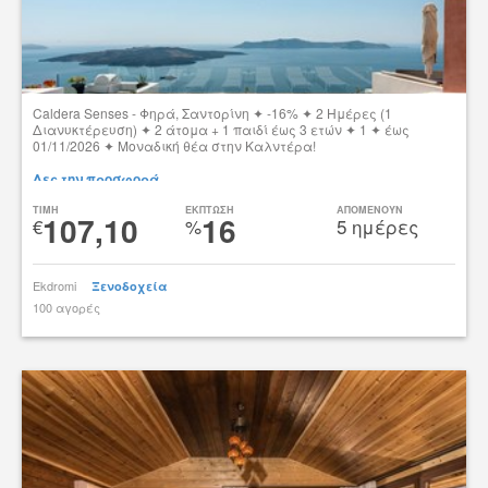
Caldera Senses - Φηρά, Σαντορίνη ✦ -16% ✦ 2 Ημέρες (1
Διανυκτέρευση) ✦ 2 άτομα + 1 παιδί έως 3 ετών ✦ 1 ✦ έως
01/11/2026 ✦ Μοναδική θέα στην Καλντέρα!
Δες την προσφορά
TIMH
ΕΚΠΤΩΣΗ
ΑΠΟΜΕΝΟΥΝ
107,10
16
€
%
5 ημέρες
Ekdromi
Ξενοδοχεία
100 αγορές
tsibato