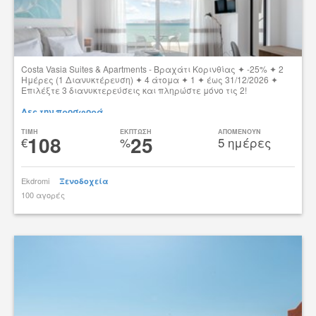
Costa Vasia Suites & Apartments - Βραχάτι Κορινθίας ✦ -25% ✦ 2
Ημέρες (1 Διανυκτέρευση) ✦ 4 άτομα ✦ 1 ✦ έως 31/12/2026 ✦
Επιλέξτε 3 διανυκτερεύσεις και πληρώστε μόνο τις 2!
Δες την προσφορά
TIMH
ΕΚΠΤΩΣΗ
ΑΠΟΜΕΝΟΥΝ
108
25
€
%
5 ημέρες
Ekdromi
Ξενοδοχεία
100 αγορές
tsibato