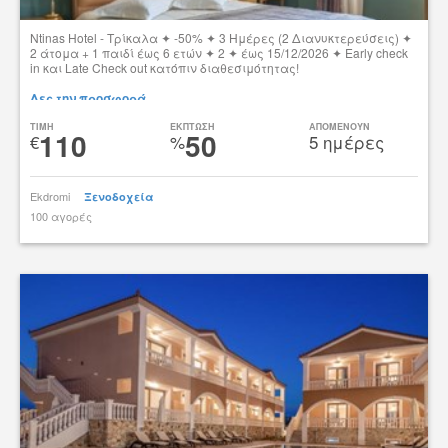
Ntinas Hotel - Τρίκαλα ✦ -50% ✦ 3 Ημέρες (2 Διανυκτερεύσεις) ✦
2 άτομα + 1 παιδί έως 6 ετών ✦ 2 ✦ έως 15/12/2026 ✦ Early check
in και Late Check out κατόπιν διαθεσιμότητας!
Δες την προσφορά
TIMH
ΕΚΠΤΩΣΗ
ΑΠΟΜΕΝΟΥΝ
110
50
€
%
5 ημέρες
Ekdromi
Ξενοδοχεία
100 αγορές
tsibato