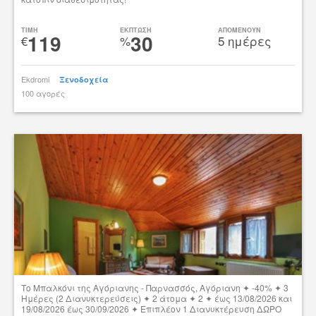
Δες την προσφορά
TIMH
ΕΚΠΤΩΣΗ
ΑΠΟΜΕΝΟΥΝ
119
30
€
%
5 ημέρες
Ekdromi
Ξενοδοχεία
100 αγορές
tsibato
Το Μπαλκόνι της Αγόριανης - Παρνασσός, Αγόριανη ✦ -40% ✦ 3
Ημέρες (2 Διανυκτερεύσεις) ✦ 2 άτομα ✦ 2 ✦ έως 13/08/2026 και
19/08/2026 έως 30/09/2026 ✦ Επιπλέον 1 Διανυκτέρευση ΔΩΡΟ