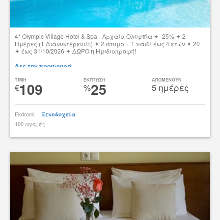
4* Olympic Village Hotel & Spa - Αρχαία Ολυμπία ✦ -25% ✦ 2
Ημέρες (1 Διανυκτέρευση) ✦ 2 άτομα + 1 παιδί έως 4 ετών ✦ 20
✦ έως 31/10/2026 ✦ ΔΩΡΟ η Ημιδιατροφή!
Δες την προσφορά
TIMH
ΕΚΠΤΩΣΗ
ΑΠΟΜΕΝΟΥΝ
109
25
€
%
5 ημέρες
Ekdromi
Ξενοδοχεία
100 αγορές
tsibato