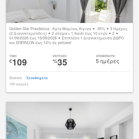
Golden Star Praxitelous - Aγία Μαρίνα, Αίγινα ✦ -35% ✦ 3 Ημέρες
(2 Διανυκτερεύσεις) ✦ 2 άτομα + 1 παιδί έως 10 ετών ✦ 2 ✦
01/09/2026 έως 15/09/2026 ✦ Επιπλέον 1 Διανυκτέρευση ΔΩΡΟ
και ΕΠΙΠΛΕΟΝ έως 10% σε yellows!
Δες την προσφορά
TIMH
ΕΚΠΤΩΣΗ
ΑΠΟΜΕΝΟΥΝ
109
35
€
%
5 ημέρες
Ekdromi
Ξενοδοχεία
100 αγορές
tsibato