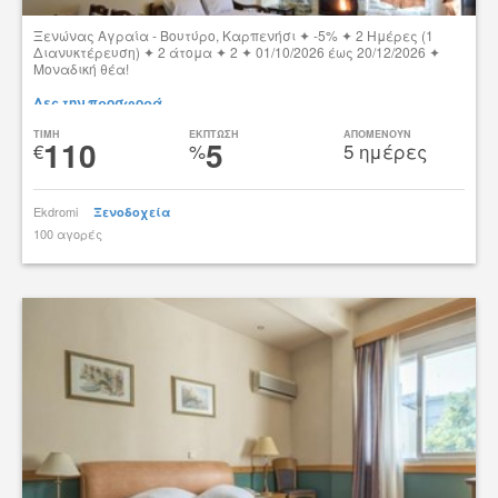
Ξενώνας Αγραία - Βουτύρο, Καρπενήσι ✦ -5% ✦ 2 Ημέρες (1
Διανυκτέρευση) ✦ 2 άτομα ✦ 2 ✦ 01/10/2026 έως 20/12/2026 ✦
Μοναδική θέα!
Δες την προσφορά
TIMH
ΕΚΠΤΩΣΗ
ΑΠΟΜΕΝΟΥΝ
110
5
€
%
5 ημέρες
Ekdromi
Ξενοδοχεία
100 αγορές
tsibato