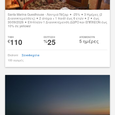
Santa Marina Guesthouse - Λουτρά Πόζαρ ✦ -25% ✦ 3 Ημέρες (2
Διανυκτερεύσεις) ✦ 2 άτομα + 1 παιδί έως 6 ετών ✦ 2 ✦ έως
30/09/2026 ✦ Επιπλέον 1 Διανυκτέρευση ΔΩΡΟ και ΕΠΙΠΛΕΟΝ έως
10% σε yellows!
Δες την προσφορά
TIMH
ΕΚΠΤΩΣΗ
ΑΠΟΜΕΝΟΥΝ
110
25
€
%
5 ημέρες
Ekdromi
Ξενοδοχεία
100 αγορές
tsibato