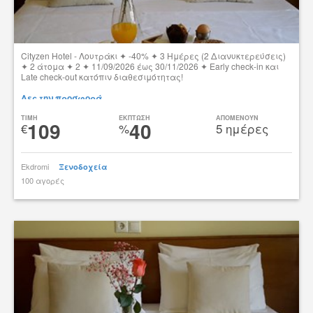
Cityzen Hotel - Λουτράκι ✦ -40% ✦ 3 Ημέρες (2 Διανυκτερεύσεις)
✦ 2 άτομα ✦ 2 ✦ 11/09/2026 έως 30/11/2026 ✦ Early check-in και
Late check-out κατόπιν διαθεσιμότητας!
Δες την προσφορά
TIMH
ΕΚΠΤΩΣΗ
ΑΠΟΜΕΝΟΥΝ
109
40
€
%
5 ημέρες
Ekdromi
Ξενοδοχεία
100 αγορές
tsibato