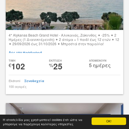
4* Alykanas Beach Grand Hotel - Αλυκανάς, Ζάκυνθος ✦ -25% ✦ 2
Ημέρες (1 Διανυκτέρευση) ✦ 2 άτομα + 1 παιδί έως 12 ετών ✦ 12
✦ 29/09/2026 έως 31/10/2026 ✦ Μπροστά στην παραλία!
Δες την προσφορά
TIMH
ΕΚΠΤΩΣΗ
ΑΠΟΜΕΝΟΥΝ
102
25
€
%
5 ημέρες
Ekdromi
Ξενοδοχεία
100 αγορές
tsibato
Η ιστοσελίδα μας χρησιμοποιεί cookies έτσι ώστε να
OK!
μπορούμε να παρέχουμε καλύτερες υπηρεσίες