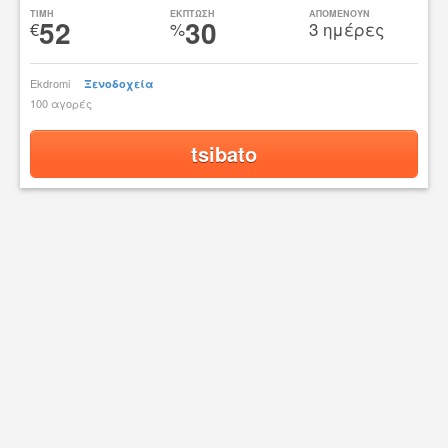
TIMH
ΕΚΠΤΩΣΗ
ΑΠΟΜΕΝΟΥΝ
52
30
€
%
3 ημέρες
Ekdromi
Ξενοδοχεία
100 αγορές
tsibato