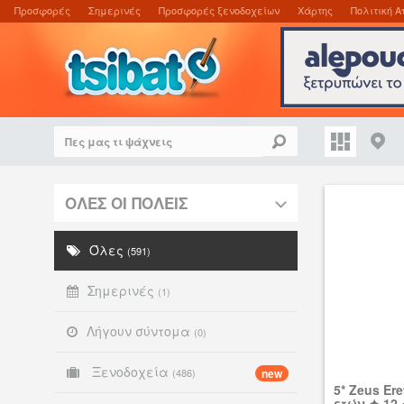
Προσφορές
Σημερινές
Προσφορές ξενοδοχείων
Χάρτης
Πολιτική Α
ΟΛΕΣ ΟΙ ΠΟΛΕΙΣ
Όλες
(591)
Σημερινές
(1)
Λήγουν σύντομα
(0)
Ξενοδοχεία
(486)
new
5* Zeus Er
ετών ✦ 12