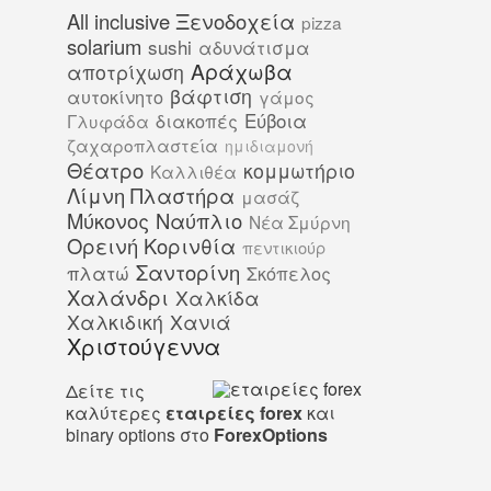
All inclusive Ξενοδοχεία
pizza
solarium
sushi
αδυνάτισμα
Αράχωβα
αποτρίχωση
βάφτιση
αυτοκίνητο
γάμος
Εύβοια
διακοπές
Γλυφάδα
ζαχαροπλαστεία
ημιδιαμονή
Θέατρο
κομμωτήριο
Καλλιθέα
Λίμνη Πλαστήρα
μασάζ
Μύκονος
Ναύπλιο
Νέα Σμύρνη
Ορεινή Κορινθία
πεντικιούρ
Σαντορίνη
πλατώ
Σκόπελος
Χαλάνδρι
Χαλκίδα
Χαλκιδική
Χανιά
Χριστούγεννα
Δείτε τις
καλύτερες
εταιρείες forex
και
binary options στο
ForexOptions