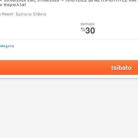
ν παραλία!
ia Resort - Ερέτρια, Εύβοια
ΕΚΠΤΩΣΗ
30
%
οδοχεία
tsibato