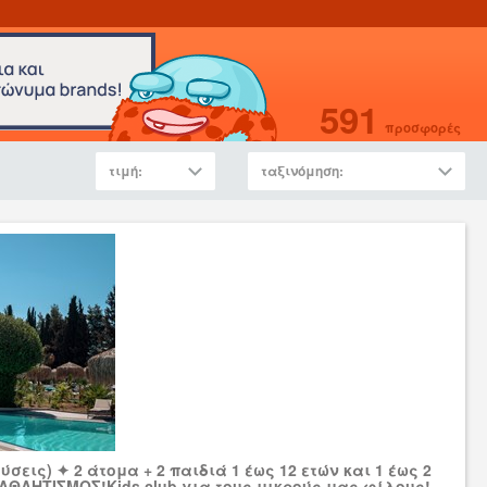
591
προσφορές
τιμή:
ταξινόμηση:
εύσεις) ✦ 2 άτομα + 2 παιδιά 1 έως 12 ετών και 1 έως 2
Ι ΑΘΛΗΤΙΣΜΟΣ!Kids club για τους μικρούς μας φίλους!