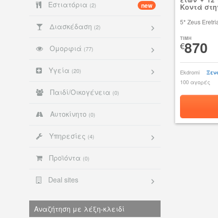
Εστιατόρια
(2)
new
Κοντά στη
5* Zeus Eretr
Διασκέδαση
(2)
TIMH
870
€
Ομορφιά
(77)
Υγεία
(20)
Ekdromi
Ξεν
100 αγορές
Παιδί/Οικογένεια
(0)
Αυτοκίνητο
(0)
Υπηρεσίες
(4)
Προϊόντα
(0)
Deal sites
Αναζήτηση με λέξη-κλειδί