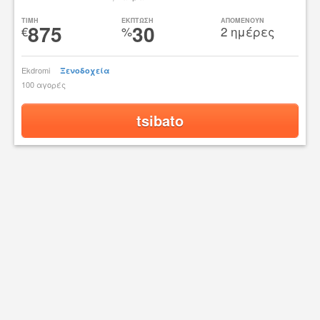
TIMH
ΕΚΠΤΩΣΗ
ΑΠΟΜΕΝΟΥΝ
875
30
€
%
2 ημέρες
Ekdromi
Ξενοδοχεία
100 αγορές
tsibato