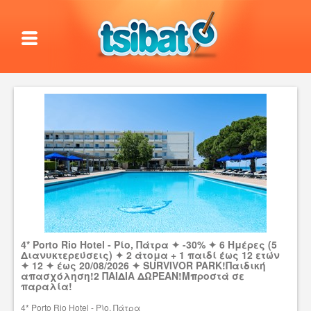
4* Porto Rio Hotel - Ρίο, Πάτρα ✦ -30% ✦ 6 Ημέρες (5
Διανυκτερεύσεις) ✦ 2 άτομα + 1 παιδί έως 12 ετών
✦ 12 ✦ έως 20/08/2026 ✦ SURVIVOR PARK!Παιδική
απασχόληση!2 ΠΑΙΔΙΑ ΔΩΡΕΑΝ!Μπροστά σε
παραλία!
4* Porto Rio Hotel - Ρίο, Πάτρα