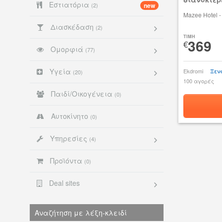
Εστιατόρια
(2)
new
Mazee Hotel 
Διασκέδαση
(2)
TIMH
369
€
Ομορφιά
(77)
Υγεία
Ekdromi
Ξεν
(20)
100 αγορές
Παιδί/Οικογένεια
(0)
Αυτοκίνητο
(0)
Υπηρεσίες
(4)
Προϊόντα
(0)
Deal sites
Αναζήτηση με λέξη-κλειδί