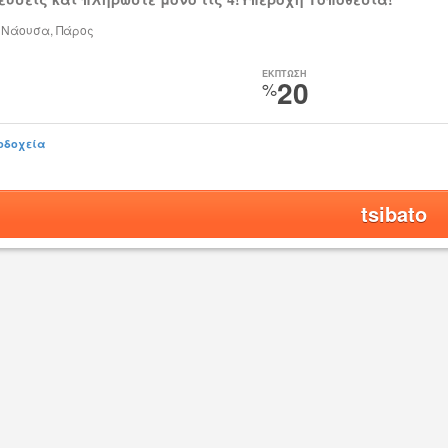
- Νάουσα, Πάρος
ΕΚΠΤΩΣΗ
20
%
οδοχεία
tsibato