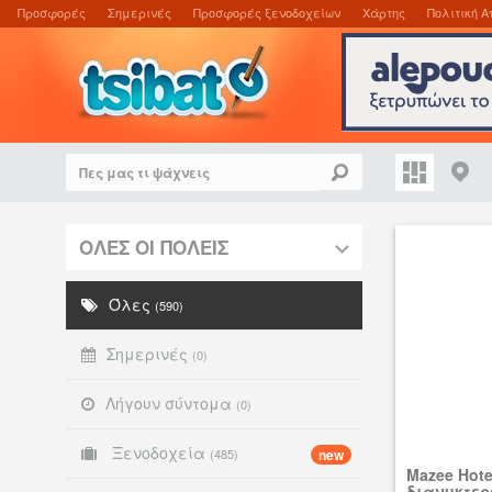
Προσφορές
Σημερινές
Προσφορές ξενοδοχείων
Χάρτης
Πολιτική Α
ΟΛΕΣ ΟΙ ΠΟΛΕΙΣ
Όλες
(590)
Σημερινές
(0)
Λήγουν σύντομα
(0)
Ξενοδοχεία
(485)
new
Mazee Hote
διανυκτερ