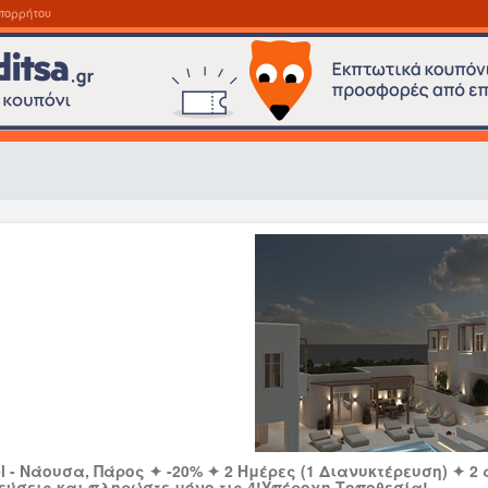
πορρήτου
l - Νάουσα, Πάρος ✦ -20% ✦ 2 Ημέρες (1 Διανυκτέρευση) ✦ 2 
εύσεις και πληρώστε μόνο τις 4!Υπέροχη Τοποθεσία!