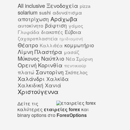
All inclusive Ξενοδοχεία
pizza
solarium
sushi
αδυνάτισμα
Αράχωβα
αποτρίχωση
βάφτιση
αυτοκίνητο
γάμος
Εύβοια
διακοπές
Γλυφάδα
ζαχαροπλαστεία
ημιδιαμονή
Θέατρο
κομμωτήριο
Καλλιθέα
Λίμνη Πλαστήρα
μασάζ
Μύκονος
Ναύπλιο
Νέα Σμύρνη
Ορεινή Κορινθία
πεντικιούρ
Σαντορίνη
πλατώ
Σκόπελος
Χαλάνδρι
Χαλκίδα
Χαλκιδική
Χανιά
Χριστούγεννα
Δείτε τις
καλύτερες
εταιρείες forex
και
binary options στο
ForexOptions