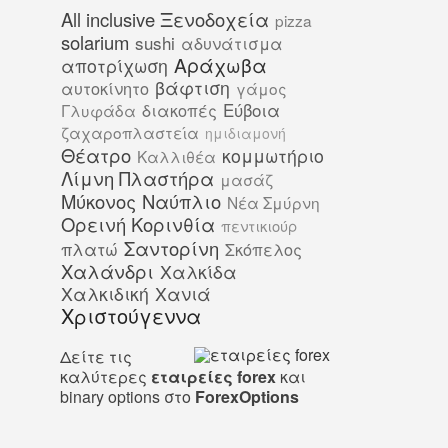
All inclusive Ξενοδοχεία
pizza
solarium
sushi
αδυνάτισμα
Αράχωβα
αποτρίχωση
βάφτιση
αυτοκίνητο
γάμος
Εύβοια
διακοπές
Γλυφάδα
ζαχαροπλαστεία
ημιδιαμονή
Θέατρο
κομμωτήριο
Καλλιθέα
Λίμνη Πλαστήρα
μασάζ
Μύκονος
Ναύπλιο
Νέα Σμύρνη
Ορεινή Κορινθία
πεντικιούρ
Σαντορίνη
πλατώ
Σκόπελος
Χαλάνδρι
Χαλκίδα
Χαλκιδική
Χανιά
Χριστούγεννα
Δείτε τις
καλύτερες
εταιρείες forex
και
binary options στο
ForexOptions