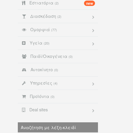
Εστιατόρια
(2)
new
Διασκέδαση
(2)
Ομορφιά
(77)
Υγεία
(20)
Παιδί/Οικογένεια
(0)
Αυτοκίνητο
(0)
Υπηρεσίες
(4)
Προϊόντα
(0)
Deal sites
Αναζήτηση με λέξη-κλειδί