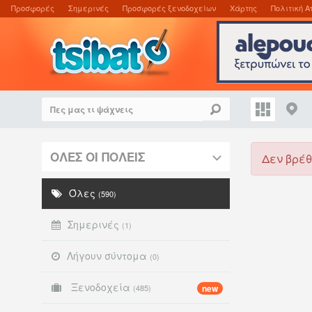
Προσφορές
Σημερινές
Προσφορές ξενοδοχείων
Χάρτης
Πολιτική Α
ΟΛΕΣ ΟΙ ΠΟΛΕΙΣ
Δεν βρέθ
Όλες
(590)
Σημερινές
(1)
Λήγουν σύντομα
(0)
Ξενοδοχεία
(485)
new