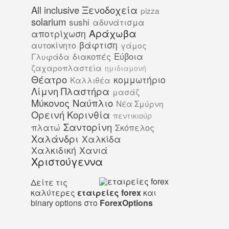
All inclusive Ξενοδοχεία
pizza
solarium
sushi
αδυνάτισμα
Αράχωβα
αποτρίχωση
βάφτιση
αυτοκίνητο
γάμος
Εύβοια
διακοπές
Γλυφάδα
ζαχαροπλαστεία
ημιδιαμονή
Θέατρο
κομμωτήριο
Καλλιθέα
Λίμνη Πλαστήρα
μασάζ
Μύκονος
Ναύπλιο
Νέα Σμύρνη
Ορεινή Κορινθία
πεντικιούρ
Σαντορίνη
πλατώ
Σκόπελος
Χαλάνδρι
Χαλκίδα
Χαλκιδική
Χανιά
Χριστούγεννα
Δείτε τις
καλύτερες
εταιρείες forex
και
binary options στο
ForexOptions