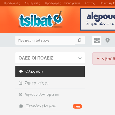
Προσφορές
Σημερινές
Προσφορές ξενοδοχείων
Χάρτης
Πολιτική Α
ΟΛΕΣ ΟΙ ΠΟΛΕΙΣ
Δεν βρέθ
Όλες
(591)
Σημερινές
(1)
Λήγουν σύντομα
(0)
Ξενοδοχεία
(486)
new