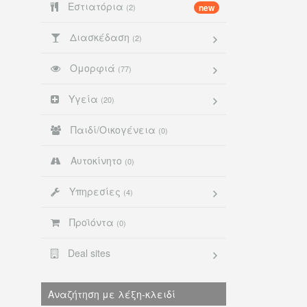
Εστιατόρια
(2)
new
Διασκέδαση
(2)
Ομορφιά
(77)
Υγεία
(20)
Παιδί/Οικογένεια
(0)
Αυτοκίνητο
(0)
Υπηρεσίες
(4)
Προϊόντα
(0)
Deal sites
Αναζήτηση με λέξη-κλειδί