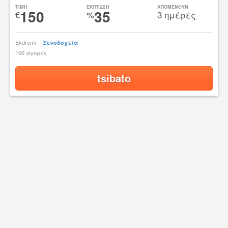
TIMH
ΕΚΠΤΩΣΗ
ΑΠΟΜΕΝΟΥΝ
150
35
€
%
3 ημέρες
Ekdromi
Ξενοδοχεία
100 αγορές
tsibato