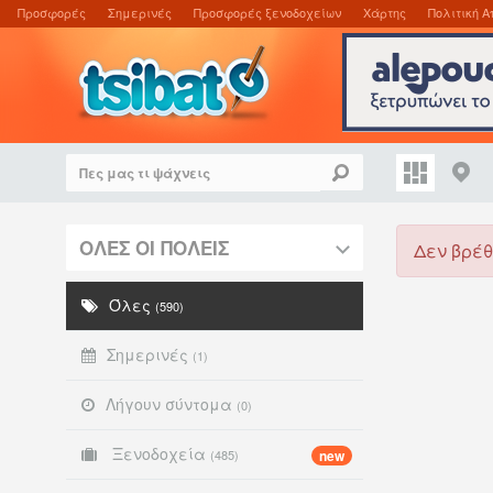
Προσφορές
Σημερινές
Προσφορές ξενοδοχείων
Χάρτης
Πολιτική Α
ΟΛΕΣ ΟΙ ΠΟΛΕΙΣ
Δεν βρέθ
Όλες
(590)
Σημερινές
(1)
Λήγουν σύντομα
(0)
Ξενοδοχεία
(485)
new