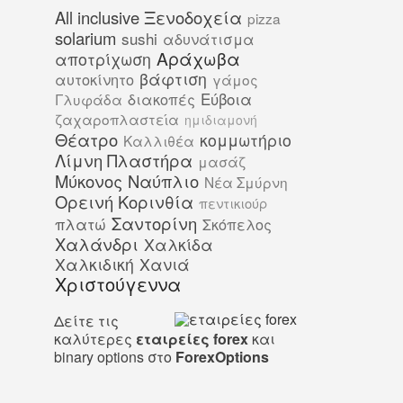
All inclusive Ξενοδοχεία
pizza
solarium
sushi
αδυνάτισμα
Αράχωβα
αποτρίχωση
βάφτιση
αυτοκίνητο
γάμος
Εύβοια
διακοπές
Γλυφάδα
ζαχαροπλαστεία
ημιδιαμονή
Θέατρο
κομμωτήριο
Καλλιθέα
Λίμνη Πλαστήρα
μασάζ
Μύκονος
Ναύπλιο
Νέα Σμύρνη
Ορεινή Κορινθία
πεντικιούρ
Σαντορίνη
πλατώ
Σκόπελος
Χαλάνδρι
Χαλκίδα
Χαλκιδική
Χανιά
Χριστούγεννα
Δείτε τις
καλύτερες
εταιρείες forex
και
binary options στο
ForexOptions