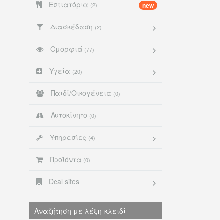
Εστιατόρια
(2)
new
Διασκέδαση
(2)
Ομορφιά
(77)
Υγεία
(20)
Παιδί/Οικογένεια
(0)
Αυτοκίνητο
(0)
Υπηρεσίες
(4)
Προϊόντα
(0)
Deal sites
Αναζήτηση με λέξη-κλειδί