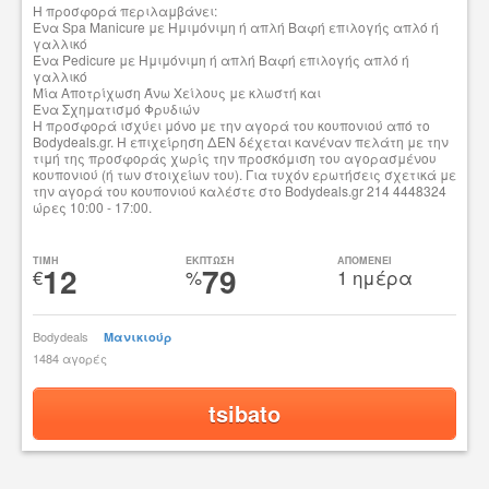
Η προσφορά περιλαμβάνει:
Ένα Spa Manicure με Ημιμόνιμη ή απλή Βαφή επιλογής απλό ή
γαλλικό
Ένα Pedicure με Ημιμόνιμη ή απλή Βαφή επιλογής απλό ή
γαλλικό
Μία Αποτρίχωση Άνω Χείλους με κλωστή και
Ένα Σχηματισμό Φρυδιών
Η
προσφορά ισχύει μόνο με την αγορά του κουπονιού από το
Bodydeals.gr. Η επιχείρηση ΔΕΝ δέχεται κανέναν πελάτη με την
τιμή της προσφοράς χωρίς την προσκόμιση του αγορασμένου
κουπονιού (ή των στοιχείων του). Για τυχόν ερωτήσεις σχετικά με
την αγορά του κουπονιού καλέστε στο Bodydeals.gr 214 4448324
ώρες 10:00 - 17:00.
TIMH
ΕΚΠΤΩΣΗ
ΑΠΟΜΕΝΕΙ
12
79
€
%
1 ημέρα
Bodydeals
Μανικιούρ
1484 αγορές
tsibato