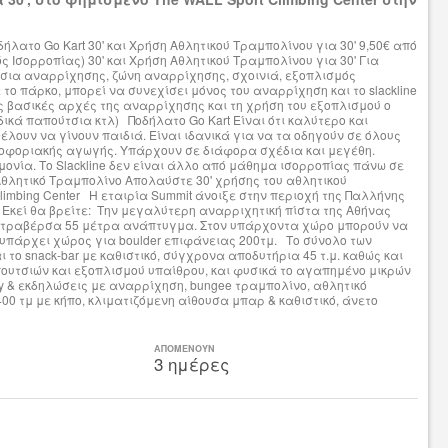
ήλατο Go Kart 30' και Χρήση Αθλητικού Τραμπολίνου για 30' 9,50€ από
ς Ισορροπίας) 30' και Χρήση Αθλητικού Τραμπολίνου για 30' Για
τσια αναρρίχησης, ζώνη αναρρίχησης, σχοινιά, εξοπλισμός
ο πάρκο, μπορεί να συνεχίσει μόνος του αναρρίχηση και το slackline
ς βασικές αρχές της αναρρίχησης και τη χρήση του εξοπλισμού ο
δικά παπούτσια κτλ) Ποδήλατο Go Kart Είναι ότι καλύτερο και
λουν να γίνουν παιδιά. Είναι ιδανικά για να τα οδηγούν σε όλους
υκλοφοριακής αγωγής. Υπάρχουν σε διάφορα σχέδια και μεγέθη.
μονία. Το Slackline δεν είναι άλλο από μάθημα ισορροπίας πάνω σε
Αθλητικό Τραμπολίνο Απολαύστε 30' χρήσης του αθλητικού
Climbing Center H εταιρία Summit άνοιξε στην περιοχή της Παλλήνης
 Εκεί θα βρείτε: Την μεγαλύτερη αναρριχητική πίστα της Αθήνας
ι τραβέρσα 55 μέτρα ανάπτυγμα. Στον υπάρχοντα χώρο μπορούν να
 υπάρχει χώρος για boulder επιφάνειας 200τμ. Το σύνολο των
ι το snack-bar με καθιστικό, σύγχρονα αποδυτήρια 45 τ.μ. καθώς και
ουτσιών και εξοπλισμού υπαίθρου, και φυσικά το αγαπημένο μικρών
 & εκδηλώσεις με αναρρίχηση, bungee τραμπολίνο, αθλητικό
400 τμ με κήπο, κλιματιζόμενη αίθουσα μπαρ & καθιστικό, άνετο
ΑΠΟΜΕΝΟΥΝ
3 ημέρες