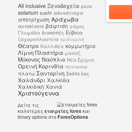
All inclusive Ξενοδοχεία
pizza
solarium
sushi
αδυνάτισμα
Αράχωβα
αποτρίχωση
βάφτιση
αυτοκίνητο
γάμος
Εύβοια
διακοπές
Γλυφάδα
ζαχαροπλαστεία
ημιδιαμονή
Θέατρο
κομμωτήριο
Καλλιθέα
Λίμνη Πλαστήρα
μασάζ
Μύκονος
Ναύπλιο
Νέα Σμύρνη
Ορεινή Κορινθία
πεντικιούρ
Σαντορίνη
πλατώ
Σκόπελος
Χαλάνδρι
Χαλκίδα
Χαλκιδική
Χανιά
Χριστούγεννα
Δείτε τις
καλύτερες
εταιρείες forex
και
binary options στο
ForexOptions