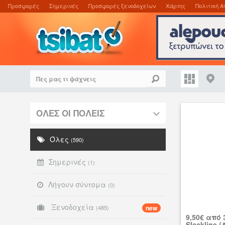
Προσφορές
Σημερινές
Προσφορές ξενοδοχείων
Χάρτης
Πολιτική Α
ΟΛΕΣ ΟΙ ΠΟΛΕΙΣ
Όλες
(590)
Σημερινές
(1)
Λήγουν σύντομα
(0)
Ξενοδοχεία
(485)
new
9,50€ από 
Slackline 