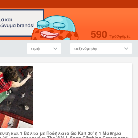
590
προσφορές
τιμή:
ταξινόμηση:
ευτή και 1 Βόλτα με Ποδήλατο Go Kart 30' ή 1 Μάθημα
 30', στο φημισμένο The WALL Sport Climbing Center στην