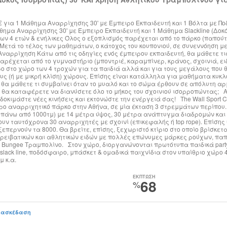
€ για 1 Μάθημα Αναρρίχησης 30' με Έμπειρο Εκπαιδευτή και 1 Βόλτα με Ποδ
θημα Αναρρίχησης 30' με Έμπειρο Εκπαιδευτή και 1 Μάθημα Slackline (Δοκό
των 4 ετών & ενήλικες Όλος ο εξοπλισμός παρέχεται από το πάρκο (παπού
ετά το τέλος των μαθημάτων, ο κάτοχος του κουπονιού, σε συνεννόηση με τ
ναρρίχηση Κάτω από τις οδηγίες ενός έμπειρου εκπαιδευτή, θα μάθετε τι
αρέχεται από το γυμναστήριο (μποντριέ, καραμπίνερ, κράνος, σχοινιά, ει
στο χώρο των 4 τροχών για τα παιδιά αλλά και για τους μεγάλους που θέ
ους (ή με μικρή κλίση) χώρους. Επίσης είναι κατάλληλα για μαθήματα κ
ώ θα μάθετε τι συμβαίνει όταν το μυαλό και το σώμα έρθουν σε απόλυτη αρ
ς θα καταφέρετε να διανύσετε όλο το μήκος του σχοινιού ισορροπώντας; 
δοκιμάστε νέες κινήσεις και εκτονώστε την ενέργειά σας! The Wall Sport 
ρο αναρριχητικό πάρκο στην Αθήνα, σε μία έκταση 3 στρεμμάτων περίπου.
 πάνω από 1000τμ) με 14 μέτρα ύψος, 30 μέτρα ανάπτυγμα διαδρομών κα
ν ταυτόχρονα 30 αναρριχητές με σχοινί (επικεφαλής ή top rope). Επίσης
επερνούν τα 8000. Θα βρείτε, επίσης, ξεχωριστό κτίριο στο οποίο βρίσκετα
ρειβατικών και αθλητικών ειδών με πολλές επώνυμες μάρκες ρούχων, παπ
 Bungee Τραμπολίνο. Στον χώρο, διοργανώνονται πρωτότυπα παιδικά party
slack line, ποδόσφαιρο, μπάσκετ & ομαδικά παιχνίδια στον υπαίθριο χώρο 
μ κ.α.
ΕΚΠΤΩΣΗ
68
%
ιασκέδαση