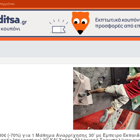
πορρήτου
30€ (-70%) για 1 Μάθημα Αναρρίχησης 30' με Έμπειρο Εκπαιδ
(Δοκός Ισορροπίας) 30' ΚΑΙ Χρήση Αθλητικού Τραμπολίνου για