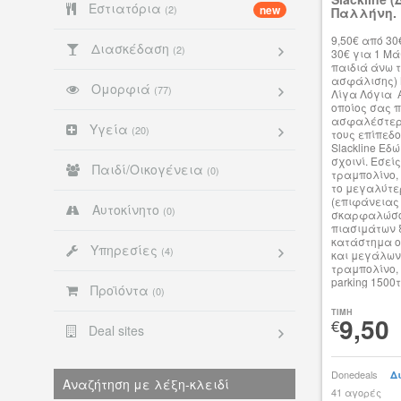
Εστιατόρια
(2)
new
Παλλήνη.
9,50€ από 30
Διασκέδαση
(2)
30€ για 1 Μά
παιδιά άνω 
ασφάλισης) Μ
Ομορφιά
(77)
Λίγα Λόγια Α
οποίος σας π
ασφαλέστερο 
Υγεία
(20)
τους επίπεδ
Slackline Εδ
σχοινί. Εσεί
Παιδί/Οικογένεια
(0)
τραμπολίνο, 
το μεγαλύτε
(επιφάνειας
Αυτοκίνητο
(0)
σκαρφαλώσου
πιασιμάτων ξ
κατάστημα ο
Υπηρεσίες
(4)
και μεγάλων
τραμπολίνο, 
parking 1500τ
Προϊόντα
(0)
TIMH
9,50
€
Deal sites
Donedeals
Δ
Αναζήτηση με λέξη-κλειδί
41 αγορές